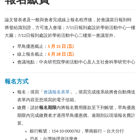
報名繳費
論文發表者及一般與會者完成線上報名程序後，於會議當日報到時
將發給識別證，方可進入會場；7/11日報到處設於學術活動中心一樓
大廳；7/12日報到處設於學術活動中心二樓第一會議室外。
早鳥優惠截止：
5 月 31 日 (五)
線上報名截止：
6 月 28 日 (五)
會議地點：中央研究院學術活動中心及人文社會科學研究中心
報名方式
報名：填寫「
會議報名表單
」，填寫完成後系統將會自動傳送
表單內容至您填寫的電子信箱。
繳費：請於
報名期限
內將報名費用匯款至下列帳號，早鳥優惠
期限內完成繳費者才適用早鳥優惠價。逾期則以現場報名費計
算。
銀行帳號：154-10-0000762
，華南銀行－台大分行
戶名：台灣地理資訊學會