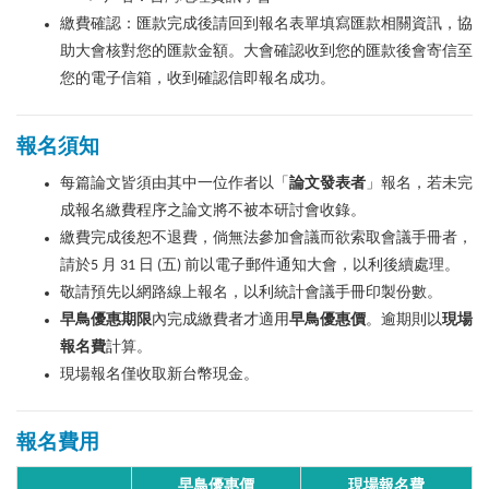
繳費確認：匯款完成後請回到報名表單填寫匯款相關資訊，協
助大會核對您的匯款金額。大會確認收到您的匯款後會寄信至
您的電子信箱，收到確認信即報名成功。
報名須知
每篇論文皆須由其中一位作者以「
論文發表者
」報名，若未完
成報名繳費程序之論文將不被本研討會收錄。
繳費完成後恕不退費，倘無法參加會議而欲索取會議手冊者，
請於5 月 31 日 (五) 前以電子郵件通知大會，以利後續處理。
敬請預先以網路線上報名，以利統計會議手冊印製份數。
早鳥優惠期限
內完成繳費者才適用
早鳥優惠價
。逾期則以
現場
報名費
計算。
現場報名僅收取新台幣現金。
報名費用
早鳥優惠價
現場報名費