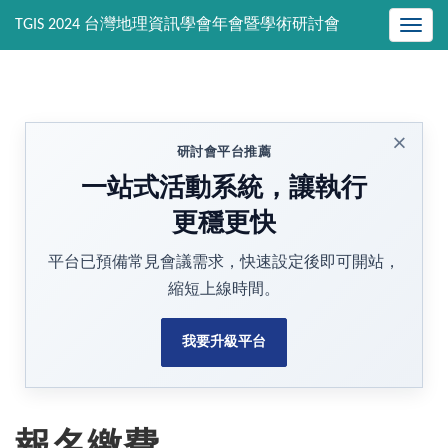
Toggle
naviga
×
研討會平台推薦
一站式活動系統，讓執行
更穩更快
平台已預備常見會議需求，快速設定後即可開站，
縮短上線時間。
我要升級平台